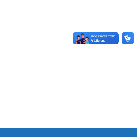
Identificador de login ou e-mail
Senha
Mantenha-me conectado
Esqueceu sua senha?