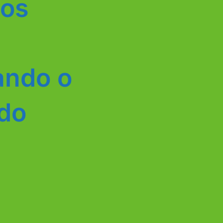
dos
ando o
do